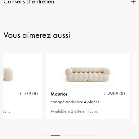
Conseils d’entretien
Vous aimerez aussi
Maurice
Maurice
0
€ 2909.00
canapé modulaire 4 places
canapé panoramiqu
places
Available in 2 different fabric
Available in 2 different