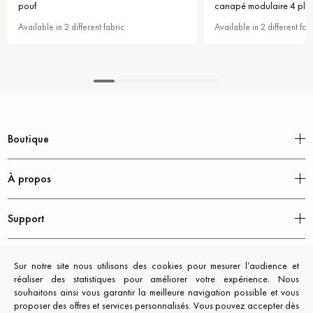
canapé modulaire 4 places
 fabric
Available in 2 different fabric
Boutique
À propos
Support
Mentions légales
Sur notre site nous utilisons des cookies pour mesurer l’audience et
réaliser des statistiques pour améliorer votre expérience. Nous
souhaitons ainsi vous garantir la meilleure navigation possible et vous
proposer des offres et services personnalisés. Vous pouvez accepter dès