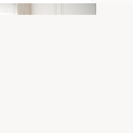
Détails
Maurice, canapé 2 places
Référence:
CXL_2S_120_F1_MAURICE1
EAN
:
5907114210286
Informations sur le fabricant
BESOLUX Sp. z o. o