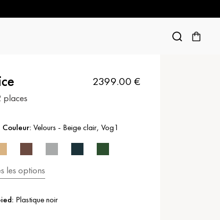
ice
2399.00
€
 places
 Couleur:
Velours
-
Beige clair
,
Vog1
es les options
pied:
Plastique noir