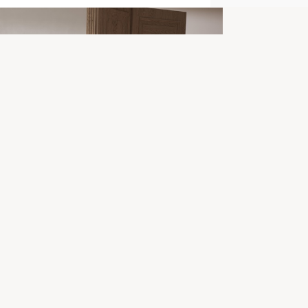
Details
Margot, sofa 4 sitze
Artikelnummer:
CXL_4S_215_F1_MARGO
EAN
:
5907114248562
Informationen zum Hersteller
BESOLUX Sp. z o. o