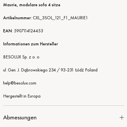
Maurie, modulare sofa 4 sitze
Artikelnummer:
CXL_3SOL_121_F1_MAURIE1
EAN
:
5907114124453
Informationen zum Hersteller
BESOLUX Sp. z o. o
ul. Gen. J. Dąbrowskiego 234 / 93-231 Łódź Poland
help@besolux.com
Hergestellt in Europa
Abmessungen