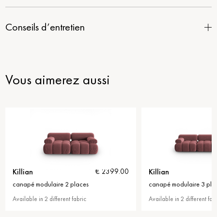
Conseils d’entretien
Vous aimerez aussi
Killian
€ 2399.00
€ 3699.00
 places
canapé modulaire 3 places
 fabric
Available in 2 different fabric