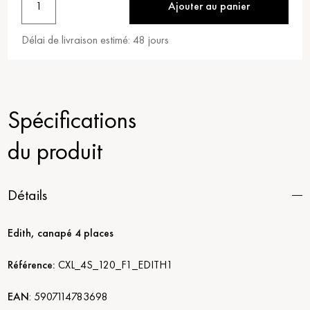
1
Ajouter au panier
Délai de livraison estimé:
48
jours
Spécifications
du produit
Détails
Edith, canapé 4 places
Référence:
CXL_4S_120_F1_EDITH1
EAN
:
5907114783698