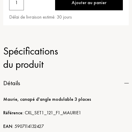
1
Ajouter au panier
Délai de livraison estimé:
30
jours
Spécifications
du produit
Détails
Maurie, canapé d'angle modulable 3 places
Référence:
CXL_SET1_121_F1_MAURIE1
EAN
:
5907114132427