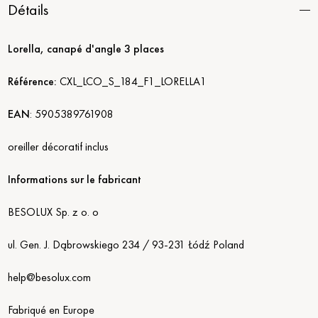
Détails
Lorella, canapé d'angle 3 places
Référence:
CXL_LCO_S_184_F1_LORELLA1
EAN
:
5905389761908
oreiller décoratif inclus
Informations sur le fabricant
BESOLUX Sp. z o. o
ul. Gen. J. Dąbrowskiego 234 / 93-231 Łódź Poland
help@besolux.com
Fabriqué en Europe