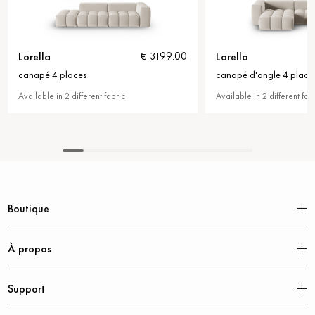
Lorella
Lor
€ 3199.00
€ 3799.00
canapé d'angle 4 places
can
bric
Available in 2 different fabric
Avai
Boutique
À propos
Support