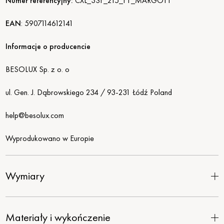
Numer referencyjny:
CXL_3SF_215_F1_MARGOT1
EAN
:
5907114612141
Informacje o producencie
BESOLUX Sp. z o. o
ul. Gen. J. Dąbrowskiego 234 / 93-231 Łódź Poland
help@besolux.com
Wyprodukowano w Europie
Wymiary
Materiały i wykończenie